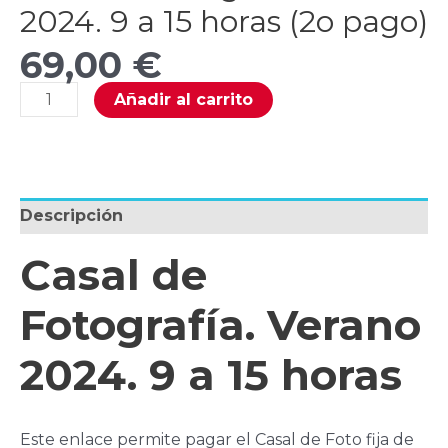
2024. 9 a 15 horas (2o pago)
69,00
€
Casal
Añadir al carrito
de
Fotografía.
Verano
2024.
9
a
Descripción
15
horas
Casal de
(2o
pago)
Fotografía. Verano
cantidad
2024. 9 a 15 horas
Este enlace permite pagar el Casal de Foto fija de