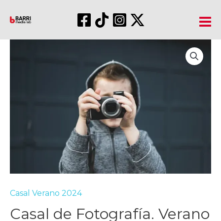
Ir
al
contenido
Mai
Me
Casal Verano 2024
Casal de Fotografía. Verano